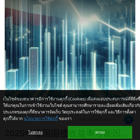
เว็บไซต์ของธนาคารมีการใช้งานคุกกี้ (Cookies) เพื่อส่งมอบประสบการณ์ที่ดียิ่งขึ
ให้แก่คุณในการเข้าใช้งานเว็บไซต์ คุณสามารถศึกษารายละเอียดเพิ่มเติมเกี่ยวกั
2025 年 4 月 29 日
ประเภทของคุกกี้ที่ธนาคารจัดเก็บ วัตถุประสงค์ในการใช้คุกกี้ และวิธีการตั้งค่า
金融市场
คุกกี้ได้จาก
นโยบายการใช้คุกกี้
ของเรา
Let us help you
2025年泰国国债收益率可能因...
ไม่ตกลง
ตกลง