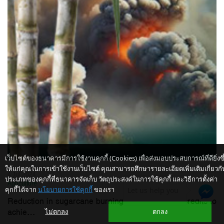
เว็บไซต์ของธนาคารมีการใช้งานคุกกี้ (Cookies) เพื่อส่งมอบประสบการณ์ที่ดียิ่งขึ
ให้แก่คุณในการเข้าใช้งานเว็บไซต์ คุณสามารถศึกษารายละเอียดเพิ่มเติมเกี่ยวกั
4 Jul 2024
ประเภทของคุกกี้ที่ธนาคารจัดเก็บ วัตถุประสงค์ในการใช้คุกกี้ และวิธีการตั้งค่า
Agriculture
คุกกี้ได้จาก
นโยบายการใช้คุกกี้
ของเรา
Let us help you
Reduction in sugarcane burning through carbon credits to
achie...
ไม่ตกลง
ตกลง