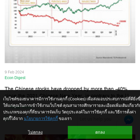
9 Feb 2024
Econ Digest
The Chinese stocks have dropped by more than -40%
since the 2021 Chinese New Year, in contrary to the U...
เว็บไซต์ของธนาคารมีการใช้งานคุกกี้ (Cookies) เพื่อส่งมอบประสบการณ์ที่ดียิ่งขึ
ให้แก่คุณในการเข้าใช้งานเว็บไซต์ คุณสามารถศึกษารายละเอียดเพิ่มเติมเกี่ยวกั
...
Read more
ประเภทของคุกกี้ที่ธนาคารจัดเก็บ วัตถุประสงค์ในการใช้คุกกี้ และวิธีการตั้งค่า
คุกกี้ได้จาก
นโยบายการใช้คุกกี้
ของเรา
Let us help you
ไม่ตกลง
ตกลง