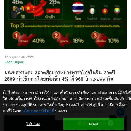
15 พฤษภาคม 2569
Econ Digest
มณฑลซานตง ตลาดศักยภาพยางพาราไทยในจีน คาดปี
2569 นำเข้าจากไทยเพิ่มขึ้น 4% ที่ 960 ล้านดอลลาร์ฯ
...
อ่านต่อ
เว็บไซต์ของธนาคารมีการใช้งานคุกกี้ (Cookies) เพื่อส่งมอบประสบการณ์ที่ดียิ่งขึ
ให้แก่คุณในการเข้าใช้งานเว็บไซต์ คุณสามารถศึกษารายละเอียดเพิ่มเติมเกี่ยวกั
ประเภทของคุกกี้ที่ธนาคารจัดเก็บ วัตถุประสงค์ในการใช้คุกกี้ และวิธีการตั้งค่า
คุกกี้ได้จาก
นโยบายการใช้คุกกี้
ของเรา
ให้ K-Buddy ช่วยเหลือคุณ
ไม่ตกลง
ตกลง