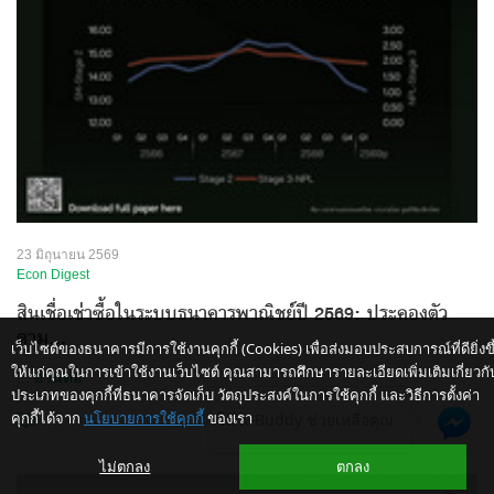
23 มิถุนายน 2569
Econ Digest
สินเชื่อเช่าซื้อในระบบธนาคารพาณิชย์ปี 2569: ประคองตัว
ตาม...
เว็บไซต์ของธนาคารมีการใช้งานคุกกี้ (Cookies) เพื่อส่งมอบประสบการณ์ที่ดียิ่งขึ
ให้แก่คุณในการเข้าใช้งานเว็บไซต์ คุณสามารถศึกษารายละเอียดเพิ่มเติมเกี่ยวกั
...
อ่านต่อ
ประเภทของคุกกี้ที่ธนาคารจัดเก็บ วัตถุประสงค์ในการใช้คุกกี้ และวิธีการตั้งค่า
คุกกี้ได้จาก
นโยบายการใช้คุกกี้
ของเรา
ให้ K-Buddy ช่วยเหลือคุณ
ไม่ตกลง
ตกลง