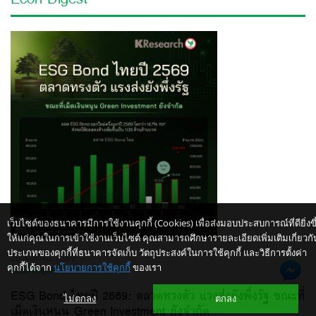
เว็บไซต์ของธนาคารมีการใช้งานคุกกี้ (Cookies) เพื่อส่งมอบประสบการณ์ที่ดียิ่งขึ
ให้แก่คุณในการเข้าใช้งานเว็บไซต์ คุณสามารถศึกษารายละเอียดเพิ่มเติมเกี่ยวกั
ประเภทของคุกกี้ที่ธนาคารจัดเก็บ วัตถุประสงค์ในการใช้คุกกี้ และวิธีการตั้งค่า
10 สิงหาคม 2569
คุกกี้ได้จาก
นโยบายการใช้คุกกี้
ของเรา
Econ Digest
ESG Bond ไทยปี 2569: ตลาดทรงตัว แรงส่งยังพึ่งรัฐ ขณะที่
ไม่ตกลง
ตกลง
เม็ดเงินหนุน Green Investment ยังจำกัด