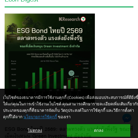
เว็บไซต์ของธนาคารมีการใช้งานคุกกี้ (Cookies) เพื่อส่งมอบประสบการณ์ที่ดียิ่งขึ
ให้แก่คุณในการเข้าใช้งานเว็บไซต์ คุณสามารถศึกษารายละเอียดเพิ่มเติมเกี่ยวกั
ประเภทของคุกกี้ที่ธนาคารจัดเก็บ วัตถุประสงค์ในการใช้คุกกี้ และวิธีการตั้งค่า
10 สิงหาคม 2569
คุกกี้ได้จาก
นโยบายการใช้คุกกี้
ของเรา
Econ Digest
ESG Bond ไทยปี 2569: ตลาดทรงตัว แรงส่งยังพึ่งรัฐ ขณะที่
ไม่ตกลง
ตกลง
เม็ดเงินหนุน Green Investment ยังจำกัด