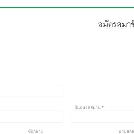
สมัครสมา
ยืนยันรหัสผ่าน
*
ชื่อกลาง
นามสกุ