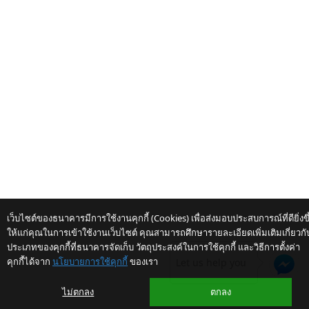
得益于出口复苏以及入境
游客数量超过3,600万人
次（2024年3月13日新闻
发布会）
1 star
2 stars
3 stars
4 stars
5 stars
คะแนนเฉลี่ย
เว็บไซต์ของธนาคารมีการใช้งานคุกกี้ (Cookies) เพื่อส่งมอบประสบการณ์ที่ดียิ่งขึ
ให้แก่คุณในการเข้าใช้งานเว็บไซต์ คุณสามารถศึกษารายละเอียดเพิ่มเติมเกี่ยวกั
ประเภทของคุกกี้ที่ธนาคารจัดเก็บ วัตถุประสงค์ในการใช้คุกกี้ และวิธีการตั้งค่า
คุกกี้ได้จาก
นโยบายการใช้คุกกี้
ของเรา
Let us help you
ไม่ตกลง
ตกลง