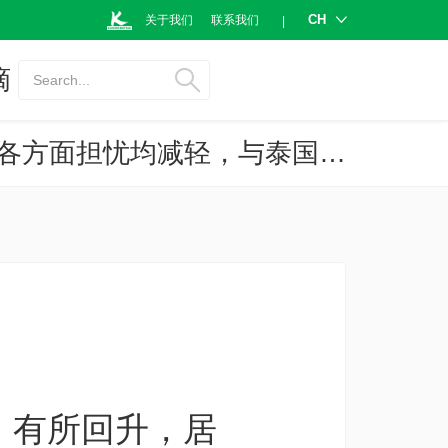
CH
关于我们
联系我们
|
摘
Search...
2023年7月开泰家庭经济状况指数（KR-ECI）有所回升，居民家庭各方面担忧均减轻，与泰国经济复苏趋势一致，未来3月期望值在高度不确定的经济环境下继续企稳。
I）有所回升，居