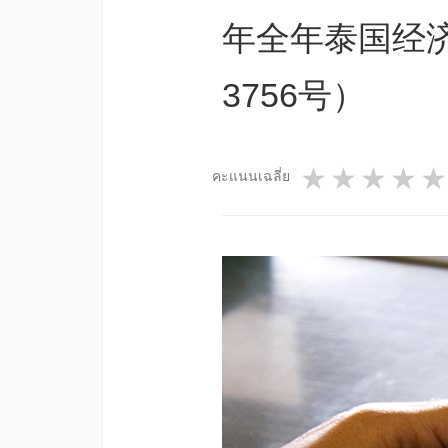
年全年泰国经济
3756号）
1 star
2 star
3 st
4
คะแนนเฉลี่ย