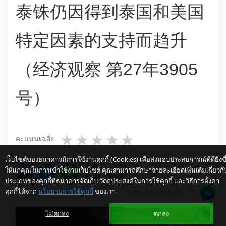
泰铢仍因得到泰国和美国
特定因素的支持而趋升
（经济观察 第27年3905
号）
1 star
2 stars
3 stars
4 stars
5 stars
คะแนนเฉลี่ย
เว็บไซต์ของธนาคารมีการใช้งานคุกกี้ (Cookies) เพื่อส่งมอบประสบการณ์ที่ดียิ่งขึ
ให้แก่คุณในการเข้าใช้งานเว็บไซต์ คุณสามารถศึกษารายละเอียดเพิ่มเติมเกี่ยวกั
ประเภทของคุกกี้ที่ธนาคารจัดเก็บ วัตถุประสงค์ในการใช้คุกกี้ และวิธีการตั้งค่า
คุกกี้ได้จาก
นโยบายการใช้คุกกี้
ของเรา
Let us help you
ไม่ตกลง
ตกลง