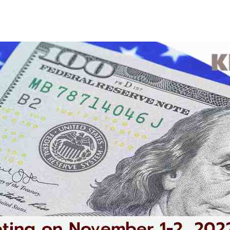
s
ars
 stars
5 stars