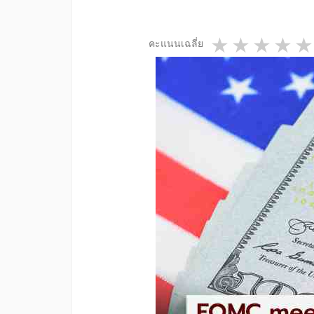
1 star
2 star
3 st
4
คะแนนเฉลี่ย