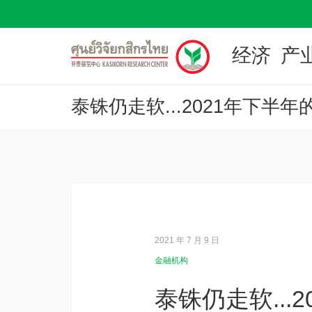
经济
产
2021 年 7 月 9 日
金融机构
泰铢仍走软..