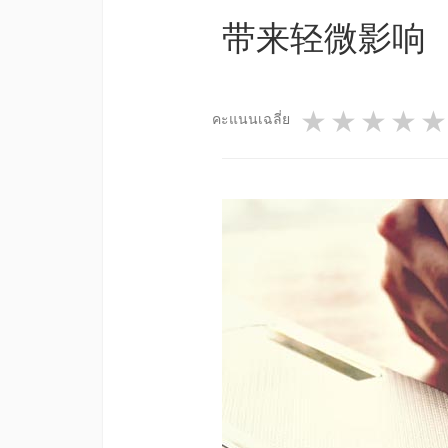
带来轻微影响（
1 star
2 star
3 st
4
คะแนนเฉลี่ย