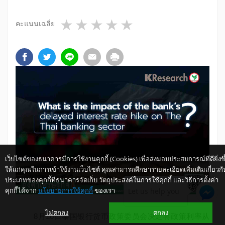
1 star
2 stars
3 stars
4 stars
5 stars
คะแนนเฉลี่ย
เว็บไซต์ของธนาคารมีการใช้งานคุกกี้ (Cookies) เพื่อส่งมอบประสบการณ์ที่ดียิ่งขึ
ให้แก่คุณในการเข้าใช้งานเว็บไซต์ คุณสามารถศึกษารายละเอียดเพิ่มเติมเกี่ยวกั
ประเภทของคุกกี้ที่ธนาคารจัดเก็บ วัตถุประสงค์ในการใช้คุกกี้ และวิธีการตั้งค่า
คุกกี้ได้จาก
นโยบายการใช้คุกกี้
ของเรา
Let us help you
ไม่ตกลง
ตกลง
​
​ 8月10日泰国银行货币政策委员会决定将政策利率从