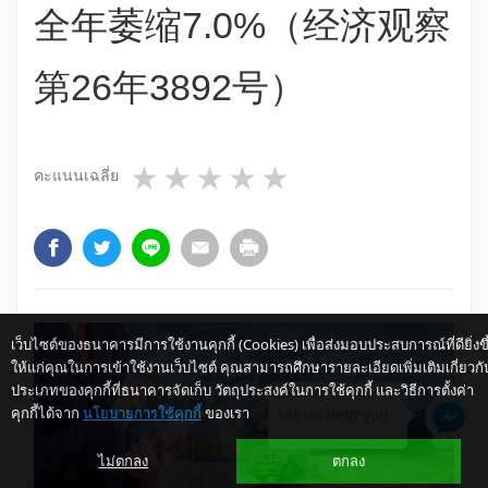
全年萎缩7.0%（经济观察
第26年3892号）
1 star
2 stars
3 stars
4 stars
5 stars
คะแนนเฉลี่ย
เว็บไซต์ของธนาคารมีการใช้งานคุกกี้ (Cookies) เพื่อส่งมอบประสบการณ์ที่ดียิ่งขึ
ให้แก่คุณในการเข้าใช้งานเว็บไซต์ คุณสามารถศึกษารายละเอียดเพิ่มเติมเกี่ยวกั
ประเภทของคุกกี้ที่ธนาคารจัดเก็บ วัตถุประสงค์ในการใช้คุกกี้ และวิธีการตั้งค่า
คุกกี้ได้จาก
นโยบายการใช้คุกกี้
ของเรา
Let us help you
ไม่ตกลง
ตกลง