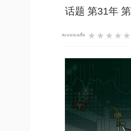
话题 第31年 第
1 star
2 star
3 st
4
คะแนนเฉลี่ย