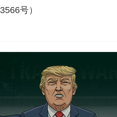
3566号）
s
ars
 stars
5 stars