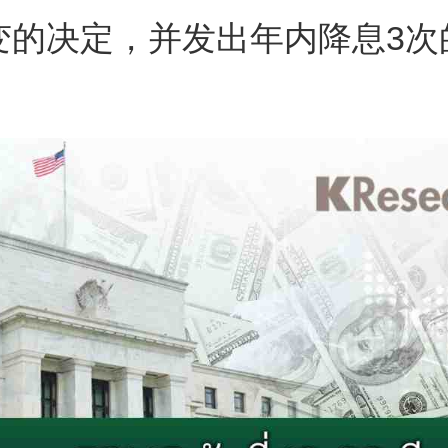
变的决定，并发出年内降息3次
s
ars
 stars
5 stars