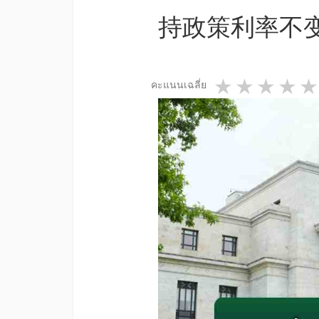
持政策利率不
1 star
2 star
3 st
4
คะแนนเฉลี่ย