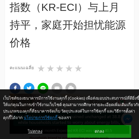
指数（KR-ECI）与上月
持平，家庭开始担忧能源
价格
1 star
2 stars
3 stars
4 stars
5 stars
คะแนนเฉลี่ย
เว็บไซต์ของธนาคารมีการใช้งานคุกกี้ (Cookies) เพื่อส่งมอบประสบการณ์ที่ดียิ่งขึ
ให้แก่คุณในการเข้าใช้งานเว็บไซต์ คุณสามารถศึกษารายละเอียดเพิ่มเติมเกี่ยวกั
ประเภทของคุกกี้ที่ธนาคารจัดเก็บ วัตถุประสงค์ในการใช้คุกกี้ และวิธีการตั้งค่า
คุกกี้ได้จาก
นโยบายการใช้คุกกี้
ของเรา
ไม่ตกลง
ตกลง