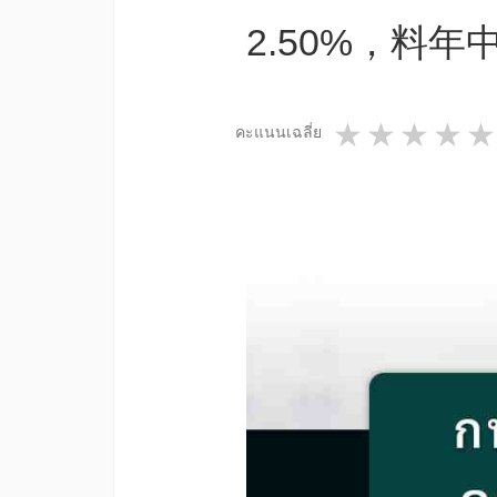
2.50%，料
1 star
2 star
3 st
4
คะแนนเฉลี่ย