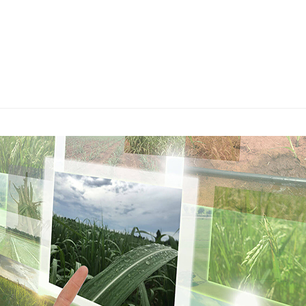
s
ars
 stars
5 stars