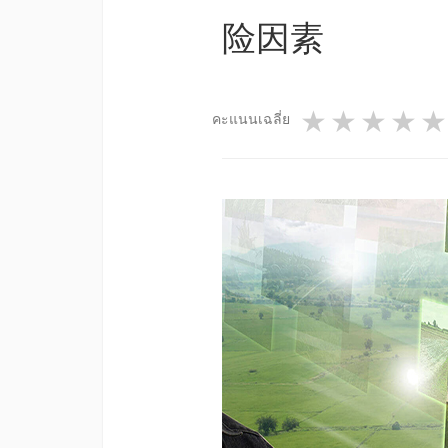
险因素
1 star
2 star
3 st
4
คะแนนเฉลี่ย