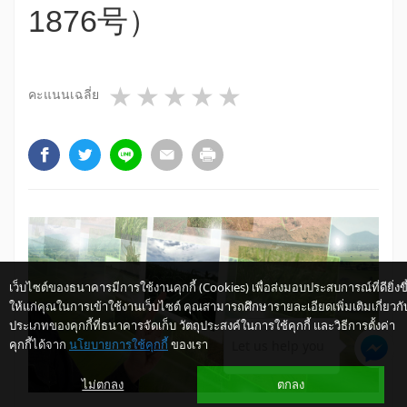
1876号）
1 star
2 stars
3 stars
4 stars
5 stars
คะแนนเฉลี่ย
เว็บไซต์ของธนาคารมีการใช้งานคุกกี้ (Cookies) เพื่อส่งมอบประสบการณ์ที่ดียิ่งขึ
ให้แก่คุณในการเข้าใช้งานเว็บไซต์ คุณสามารถศึกษารายละเอียดเพิ่มเติมเกี่ยวกั
ประเภทของคุกกี้ที่ธนาคารจัดเก็บ วัตถุประสงค์ในการใช้คุกกี้ และวิธีการตั้งค่า
คุกกี้ได้จาก
นโยบายการใช้คุกกี้
ของเรา
Let us help you
ไม่ตกลง
ตกลง