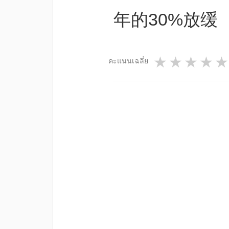
年的30%放缓（
1 star
2 star
3 st
4
คะแนนเฉลี่ย