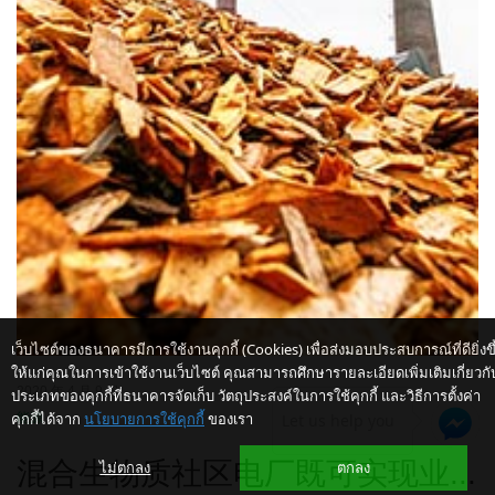
เว็บไซต์ของธนาคารมีการใช้งานคุกกี้ (Cookies) เพื่อส่งมอบประสบการณ์ที่ดียิ่งขึ
ให้แก่คุณในการเข้าใช้งานเว็บไซต์ คุณสามารถศึกษารายละเอียดเพิ่มเติมเกี่ยวกั
2020 年 4 月 9 日
ประเภทของคุกกี้ที่ธนาคารจัดเก็บ วัตถุประสงค์ในการใช้คุกกี้ และวิธีการตั้งค่า
คุกกี้ได้จาก
นโยบายการใช้คุกกี้
ของเรา
Let us help you
能源
混合生物质社区电厂既可实现业...
ไม่ตกลง
ตกลง