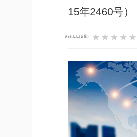
15年2460号）
1 star
2 star
3 st
4
คะแนนเฉลี่ย