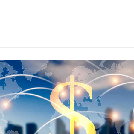
s
ars
 stars
5 stars