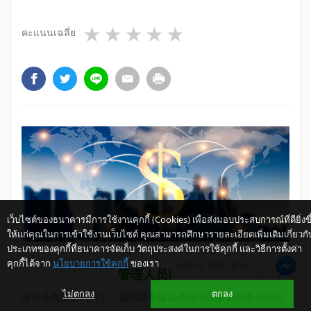
1 star
2 stars
3 stars
4 stars
5 stars
คะแนนเฉลี่ย
เว็บไซต์ของธนาคารมีการใช้งานคุกกี้ (Cookies) เพื่อส่งมอบประสบการณ์ที่ดียิ่งขึ
ให้แก่คุณในการเข้าใช้งานเว็บไซต์ คุณสามารถศึกษารายละเอียดเพิ่มเติมเกี่ยวกั
ประเภทของคุกกี้ที่ธนาคารจัดเก็บ วัตถุประสงค์ในการใช้คุกกี้ และวิธีการตั้งค่า
คุกกี้ได้จาก
นโยบายการใช้คุกกี้
ของเรา
Let us help you
管理人员简报
ไม่ตกลง
ตกลง
在当今高油价时代下，越南是东盟成员国中经济表现最为出色