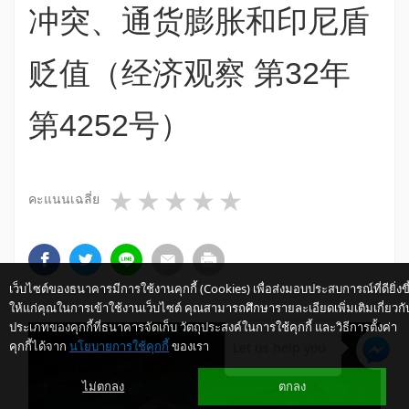
冲突、通货膨胀和印尼盾
贬值（经济观察 第32年
第4252号）
1 star
2 stars
3 stars
4 stars
5 stars
คะแนนเฉลี่ย
เว็บไซต์ของธนาคารมีการใช้งานคุกกี้ (Cookies) เพื่อส่งมอบประสบการณ์ที่ดียิ่งขึ
ให้แก่คุณในการเข้าใช้งานเว็บไซต์ คุณสามารถศึกษารายละเอียดเพิ่มเติมเกี่ยวกั
ประเภทของคุกกี้ที่ธนาคารจัดเก็บ วัตถุประสงค์ในการใช้คุกกี้ และวิธีการตั้งค่า
คุกกี้ได้จาก
นโยบายการใช้คุกกี้
ของเรา
Let us help you
ไม่ตกลง
ตกลง