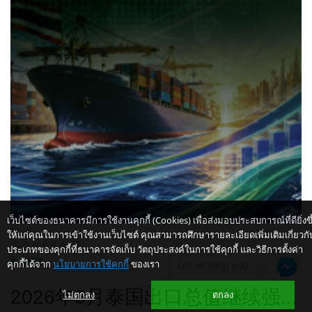
เว็บไซต์ของธนาคารมีการใช้งานคุกกี้ (Cookies) เพื่อส่งมอบประสบการณ์ที่ดียิ่งขึ
ให้แก่คุณในการเข้าใช้งานเว็บไซต์ คุณสามารถศึกษารายละเอียดเพิ่มเติมเกี่ยวกั
2026 年 6 月 25 日
ประเภทของคุกกี้ที่ธนาคารจัดเก็บ วัตถุประสงค์ในการใช้คุกกี้ และวิธีการตั้งค่า
泰国经济
คุกกี้ได้จาก
นโยบายการใช้คุกกี้
ของเรา
Let us help you
2026年5月泰国出口总值继续强...
ไม่ตกลง
ตกลง