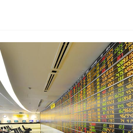
s
ars
 stars
5 stars