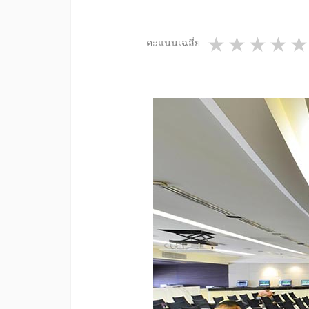
1 star
2 star
3 st
4
คะแนนเฉลี่ย