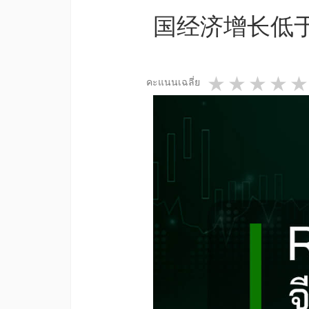
国经济增长低
1 star
2 star
3 st
4
คะแนนเฉลี่ย