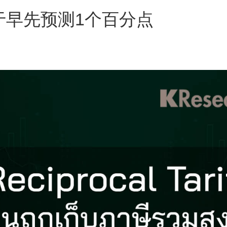
于早先预测1个百分点
s
ars
 stars
5 stars