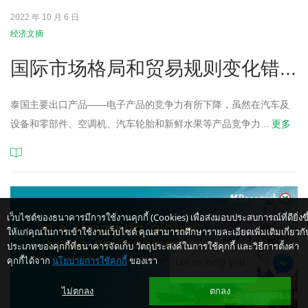
2022 年 10 月 6 日
经济文摘
国际市场格局和贸易规则变化错...
泰国主要出口产品——电子产品的竞争力有所下降，虽然在汽车及
设备和零部件、空调机、汽车轮胎和新鲜水果等产品竞争力
...
更多
เว็บไซต์ของธนาคารมีการใช้งานคุกกี้ (Cookies) เพื่อส่งมอบประสบการณ์ที่ดียิ่งขึ
ให้แก่คุณในการเข้าใช้งานเว็บไซต์ คุณสามารถศึกษารายละเอียดเพิ่มเติมเกี่ยวกั
ประเภทของคุกกี้ที่ธนาคารจัดเก็บ วัตถุประสงค์ในการใช้คุกกี้ และวิธีการตั้งค่า
คุกกี้ได้จาก
นโยบายการใช้คุกกี้
ของเรา
Let us help you
ไม่ตกลง
ตกลง