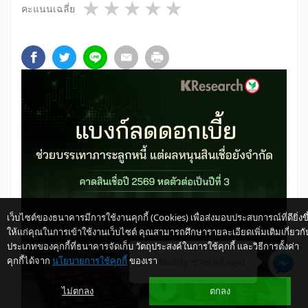
1 star
2 stars
3 stars
4 stars
5 stars
คะแนนเฉลี่ย
เว็บไซต์ของธนาคารมีการใช้งานคุกกี้ (Cookies) เพื่อส่งมอบประสบการณ์ที่ดียิ่งขึ
ให้แก่คุณในการเข้าใช้งานเว็บไซต์ คุณสามารถศึกษารายละเอียดเพิ่มเติมเกี่ยวกั
ประเภทของคุกกี้ที่ธนาคารจัดเก็บ วัตถุประสงค์ในการใช้คุกกี้ และวิธีการตั้งค่า
คุกกี้ได้จาก
นโยบายการใช้คุกกี้
ของเรา
ให้ K-Buddy ช่วยเหลือคุณ
ไม่ตกลง
ตกลง