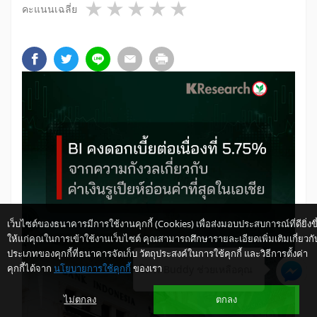
1 star
2 stars
3 stars
4 stars
5 stars
คะแนนเฉลี่ย
เว็บไซต์ของธนาคารมีการใช้งานคุกกี้ (Cookies) เพื่อส่งมอบประสบการณ์ที่ดียิ่งขึ
ให้แก่คุณในการเข้าใช้งานเว็บไซต์ คุณสามารถศึกษารายละเอียดเพิ่มเติมเกี่ยวกั
ประเภทของคุกกี้ที่ธนาคารจัดเก็บ วัตถุประสงค์ในการใช้คุกกี้ และวิธีการตั้งค่า
คุกกี้ได้จาก
นโยบายการใช้คุกกี้
ของเรา
ให้ K-Buddy ช่วยเหลือคุณ
ไม่ตกลง
ตกลง