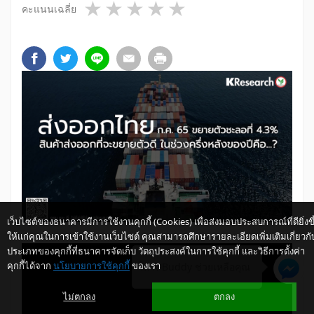
1 star
2 stars
3 stars
4 stars
5 stars
คะแนนเฉลี่ย
เว็บไซต์ของธนาคารมีการใช้งานคุกกี้ (Cookies) เพื่อส่งมอบประสบการณ์ที่ดียิ่งขึ
ให้แก่คุณในการเข้าใช้งานเว็บไซต์ คุณสามารถศึกษารายละเอียดเพิ่มเติมเกี่ยวกั
ประเภทของคุกกี้ที่ธนาคารจัดเก็บ วัตถุประสงค์ในการใช้คุกกี้ และวิธีการตั้งค่า
คุกกี้ได้จาก
นโยบายการใช้คุกกี้
ของเรา
ให้ K-Buddy ช่วยเหลือคุณ
ไม่ตกลง
ตกลง