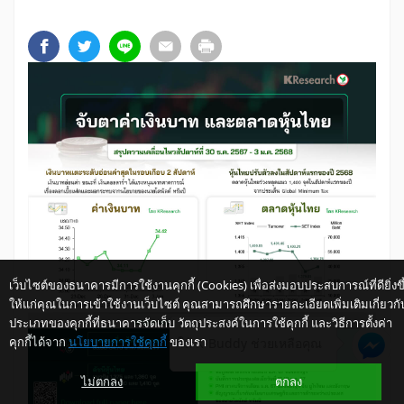
เว็บไซต์ของธนาคารมีการใช้งานคุกกี้ (Cookies) เพื่อส่งมอบประสบการณ์ที่ดียิ่งขึ
ให้แก่คุณในการเข้าใช้งานเว็บไซต์ คุณสามารถศึกษารายละเอียดเพิ่มเติมเกี่ยวกั
ประเภทของคุกกี้ที่ธนาคารจัดเก็บ วัตถุประสงค์ในการใช้คุกกี้ และวิธีการตั้งค่า
คุกกี้ได้จาก
นโยบายการใช้คุกกี้
ของเรา
ให้ K-Buddy ช่วยเหลือคุณ
ไม่ตกลง
ตกลง