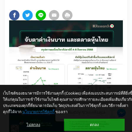
เว็บไซต์ของธนาคารมีการใช้งานคุกกี้ (Cookies) เพื่อส่งมอบประสบการณ์ที่ดียิ่งขึ
ให้แก่คุณในการเข้าใช้งานเว็บไซต์ คุณสามารถศึกษารายละเอียดเพิ่มเติมเกี่ยวกั
ประเภทของคุกกี้ที่ธนาคารจัดเก็บ วัตถุประสงค์ในการใช้คุกกี้ และวิธีการตั้งค่า
คุกกี้ได้จาก
นโยบายการใช้คุกกี้
ของเรา
ให้ K-Buddy ช่วยเหลือคุณ
ไม่ตกลง
ตกลง