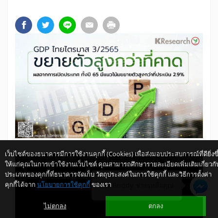
เว็บไซต์ของธนาคารมีการใช้งานคุกกี้ (Cookies) เพื่อส่งมอบประสบการณ์ที่ดียิ่งขึ
ให้แก่คุณในการเข้าใช้งานเว็บไซต์ คุณสามารถศึกษารายละเอียดเพิ่มเติมเกี่ยวกั
ประเภทของคุกกี้ที่ธนาคารจัดเก็บ วัตถุประสงค์ในการใช้คุกกี้ และวิธีการตั้งค่า
คุกกี้ได้จาก
นโยบายการใช้คุกกี้
ของเรา
ให้ K-Buddy ช่วยเหลือคุณ
ไม่ตกลง
ตกลง