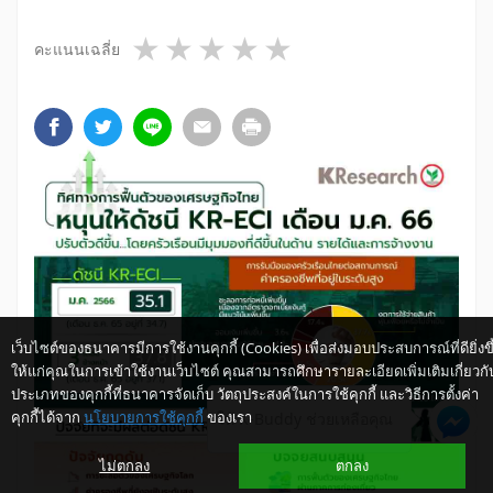
1 star
2 stars
3 stars
4 stars
5 stars
คะแนนเฉลี่ย
เว็บไซต์ของธนาคารมีการใช้งานคุกกี้ (Cookies) เพื่อส่งมอบประสบการณ์ที่ดียิ่งขึ
ให้แก่คุณในการเข้าใช้งานเว็บไซต์ คุณสามารถศึกษารายละเอียดเพิ่มเติมเกี่ยวกั
ประเภทของคุกกี้ที่ธนาคารจัดเก็บ วัตถุประสงค์ในการใช้คุกกี้ และวิธีการตั้งค่า
คุกกี้ได้จาก
นโยบายการใช้คุกกี้
ของเรา
ให้ K-Buddy ช่วยเหลือคุณ
ไม่ตกลง
ตกลง