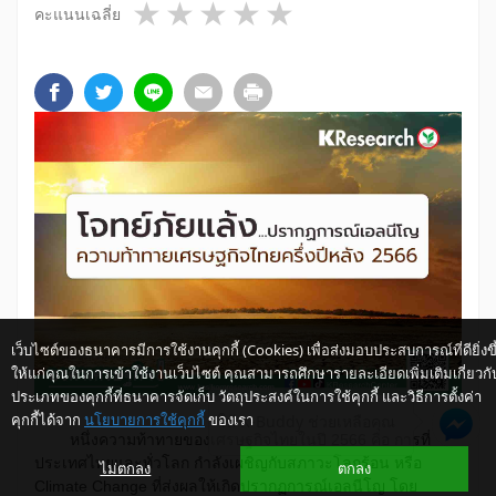
1 star
2 stars
3 stars
4 stars
5 stars
คะแนนเฉลี่ย
เว็บไซต์ของธนาคารมีการใช้งานคุกกี้ (Cookies) เพื่อส่งมอบประสบการณ์ที่ดียิ่งขึ
ให้แก่คุณในการเข้าใช้งานเว็บไซต์ คุณสามารถศึกษารายละเอียดเพิ่มเติมเกี่ยวกั
ประเภทของคุกกี้ที่ธนาคารจัดเก็บ วัตถุประสงค์ในการใช้คุกกี้ และวิธีการตั้งค่า
คุกกี้ได้จาก
นโยบายการใช้คุกกี้
ของเรา
ให้ K-Buddy ช่วยเหลือคุณ
หนึ่งความท้าทายของเศรษฐกิจไทยในปี 2566 คือ การที่
ประเทศไทยและทั่วโลก กำลังเผชิญกับสภาวะโลกร้อน หรือ
ไม่ตกลง
ตกลง
Climate Change ที่ส่งผลให้เกิดปรากฏการณ์เอลนีโญ โดย