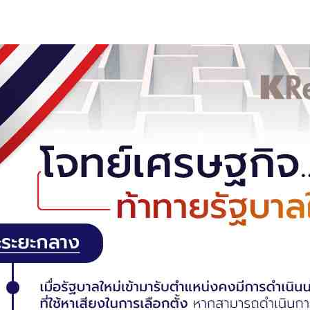
s
ars
 stars
5 stars