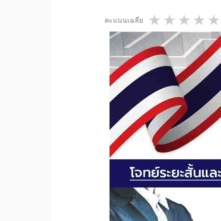
1 star
2 star
3 st
4
คะแนนเฉลี่ย