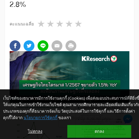
2.8%
1 star
2 stars
3 stars
4 stars
5 stars
คะแนนเฉลี่ย
เว็บไซต์ของธนาคารมีการใช้งานคุกกี้ (Cookies) เพื่อส่งมอบประสบการณ์ที่ดียิ่งขึ
ให้แก่คุณในการเข้าใช้งานเว็บไซต์ คุณสามารถศึกษารายละเอียดเพิ่มเติมเกี่ยวกั
ประเภทของคุกกี้ที่ธนาคารจัดเก็บ วัตถุประสงค์ในการใช้คุกกี้ และวิธีการตั้งค่า
คุกกี้ได้จาก
นโยบายการใช้คุกกี้
ของเรา
ให้ K-Buddy ช่วยเหลือคุณ
ไม่ตกลง
ตกลง