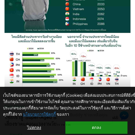
เว็บไซต์ของธนาคารมีการใช้งานคุกกี้ (Cookies) เพื่อส่งมอบประสบการณ์ที่ดียิ่งขึ
ให้แก่คุณในการเข้าใช้งานเว็บไซต์ คุณสามารถศึกษารายละเอียดเพิ่มเติมเกี่ยวกั
26 มีนาคม 2567
Econ Digest
ประเภทของคุกกี้ที่ธนาคารจัดเก็บ วัตถุประสงค์ในการใช้คุกกี้ และวิธีการตั้งค่า
คุกกี้ได้จาก
นโยบายการใช้คุกกี้
ของเรา
ให้ K-Buddy ช่วยเหลือคุณ
ไทยเข้าสู่ Super-Aged Society ก่อนหลายประเทศในเอเชีย
เสี่ยงขาดแคลนแรงงานวัยทำงาน
ไม่ตกลง
ตกลง
...
อ่านต่อ