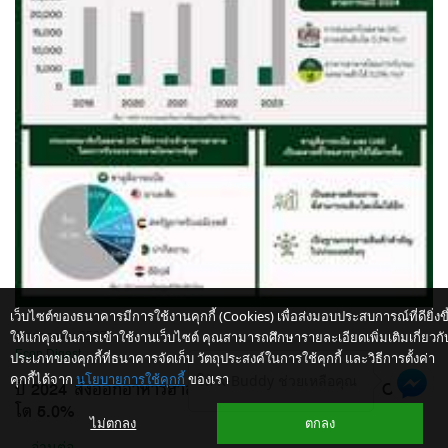
เว็บไซต์ของธนาคารมีการใช้งานคุกกี้ (Cookies) เพื่อส่งมอบประสบการณ์ที่ดียิ่งขึ
ให้แก่คุณในการเข้าใช้งานเว็บไซต์ คุณสามารถศึกษารายละเอียดเพิ่มเติมเกี่ยวกั
5 กรกฎาคม 2567
Econ Digest
ประเภทของคุกกี้ที่ธนาคารจัดเก็บ วัตถุประสงค์ในการใช้คุกกี้ และวิธีการตั้งค่า
คุกกี้ได้จาก
นโยบายการใช้คุกกี้
ของเรา
ให้ K-Buddy ช่วยเหลือคุณ
ปี 2024 ส่งออกอาหารฮาลาล โดยการรับรองไปตลาด OIC*
โต 5.0%
ไม่ตกลง
ตกลง
...
อ่านต่อ