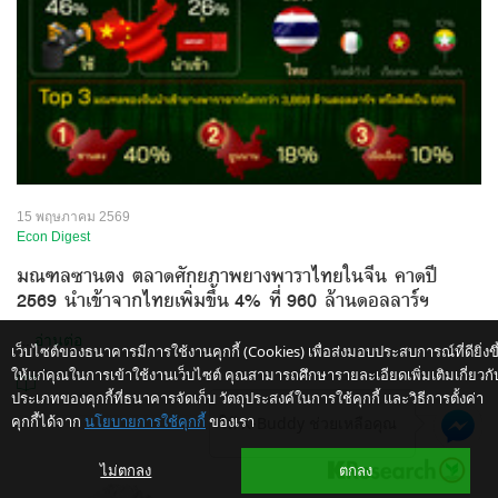
15 พฤษภาคม 2569
Econ Digest
มณฑลซานตง ตลาดศักยภาพยางพาราไทยในจีน คาดปี
2569 นำเข้าจากไทยเพิ่มขึ้น 4% ที่ 960 ล้านดอลลาร์ฯ
...
อ่านต่อ
เว็บไซต์ของธนาคารมีการใช้งานคุกกี้ (Cookies) เพื่อส่งมอบประสบการณ์ที่ดียิ่งขึ
ให้แก่คุณในการเข้าใช้งานเว็บไซต์ คุณสามารถศึกษารายละเอียดเพิ่มเติมเกี่ยวกั
ประเภทของคุกกี้ที่ธนาคารจัดเก็บ วัตถุประสงค์ในการใช้คุกกี้ และวิธีการตั้งค่า
คุกกี้ได้จาก
นโยบายการใช้คุกกี้
ของเรา
ให้ K-Buddy ช่วยเหลือคุณ
ไม่ตกลง
ตกลง