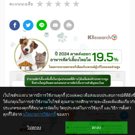
1 star
2 stars
3 stars
4 stars
5 stars
คะแนนเฉลี่ย
เว็บไซต์ของธนาคารมีการใช้งานคุกกี้ (Cookies) เพื่อส่งมอบประสบการณ์ที่ดียิ่งขึ
ให้แก่คุณในการเข้าใช้งานเว็บไซต์ คุณสามารถศึกษารายละเอียดเพิ่มเติมเกี่ยวกั
ประเภทของคุกกี้ที่ธนาคารจัดเก็บ วัตถุประสงค์ในการใช้คุกกี้ และวิธีการตั้งค่า
คุกกี้ได้จาก
นโยบายการใช้คุกกี้
ของเรา
ให้ K-Buddy ช่วยเหลือคุณ
ไม่ตกลง
ตกลง