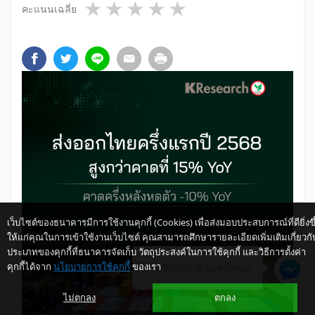
1 star
2 stars
3 stars
4 stars
5 stars
คะแนนเฉลี่ย
เว็บไซต์ของธนาคารมีการใช้งานคุกกี้ (Cookies) เพื่อส่งมอบประสบการณ์ที่ดียิ่งขึ
ให้แก่คุณในการเข้าใช้งานเว็บไซต์ คุณสามารถศึกษารายละเอียดเพิ่มเติมเกี่ยวกั
ประเภทของคุกกี้ที่ธนาคารจัดเก็บ วัตถุประสงค์ในการใช้คุกกี้ และวิธีการตั้งค่า
คุกกี้ได้จาก
นโยบายการใช้คุกกี้
ของเรา
ให้ K-Buddy ช่วยเหลือคุณ
ไม่ตกลง
ตกลง