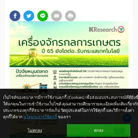
เว็บไซต์ของธนาคารมีการใช้งานคุกกี้ (Cookies) เพื่อส่งมอบประสบการณ์ที่ดียิ่งขึ
ให้แก่คุณในการเข้าใช้งานเว็บไซต์ คุณสามารถศึกษารายละเอียดเพิ่มเติมเกี่ยวกั
ประเภทของคุกกี้ที่ธนาคารจัดเก็บ วัตถุประสงค์ในการใช้คุกกี้ และวิธีการตั้งค่า
คุกกี้ได้จาก
นโยบายการใช้คุกกี้
ของเรา
ให้ K-Buddy ช่วยเหลือคุณ
ไม่ตกลง
ตกลง