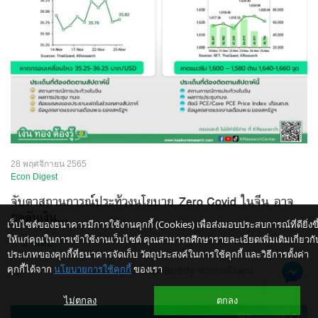
28 พฤศจิกายน 2565
Econ Digest
จับตาสถานการณ์ประท้วงนโยบาย Zero Covid ในจีน อาจ
กดดันเงิน...
เว็บไซต์ของธนาคารมีการใช้งานคุกกี้ (Cookies) เพื่อส่งมอบประสบการณ์ที่ดียิ่งขึ
ให้แก่คุณในการเข้าใช้งานเว็บไซต์ คุณสามารถศึกษารายละเอียดเพิ่มเติมเกี่ยวกั
...
อ่านต่อ
ประเภทของคุกกี้ที่ธนาคารจัดเก็บ วัตถุประสงค์ในการใช้คุกกี้ และวิธีการตั้งค่า
คุกกี้ได้จาก
นโยบายการใช้คุกกี้
ของเรา
ให้ K-Buddy ช่วยเหลือคุณ
ไม่ตกลง
ตกลง