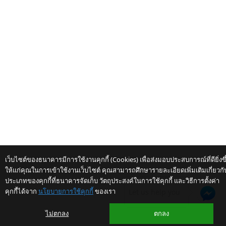
点话题 第15年2174号）
1 star
2 stars
3 stars
4 stars
5 stars
คะแนนเฉลี่ย
เว็บไซต์ของธนาคารมีการใช้งานคุกกี้ (Cookies) เพื่อส่งมอบประสบการณ์ที่ดียิ่งขึ
ให้แก่คุณในการเข้าใช้งานเว็บไซต์ คุณสามารถศึกษารายละเอียดเพิ่มเติมเกี่ยวกั
ประเภทของคุกกี้ที่ธนาคารจัดเก็บ วัตถุประสงค์ในการใช้คุกกี้ และวิธีการตั้งค่า
คุกกี้ได้จาก
นโยบายการใช้คุกกี้
ของเรา
Let us help you
ไม่ตกลง
ตกลง