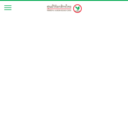
行业展望分析
2009 年 8 月 25 日
贸易
日本经济复苏有利于泰国
与日本的贸易和投资 （焦